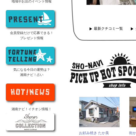
地域やお店のイベント情報
最新クチコミ一覧
会員登録だけで応募できる！
プレゼント情報
気になる今日の運勢は？
湘南ナビ！占い
湘南ナビ！イチオシ情報！
お好み焼き たか美
街か