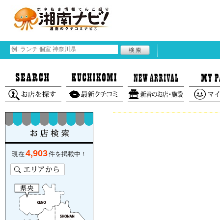
4,903
現在
件を掲載中！