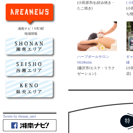
(小田原市/お好み焼き・
( 
たこ焼き)
(小
ち情
湘南ナビ！9市3町
地域情報
ハーブボールサロン
ギ
nicokusa
縁
(藤沢市/エステ・リラク
(小
ゼーション)
店)
Tweets by shonan_navi