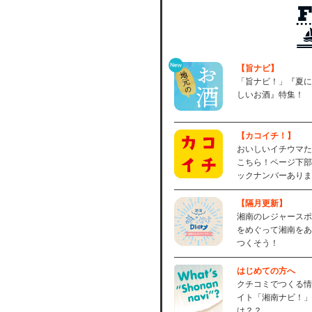
【旨ナビ】
「旨ナビ！」『夏に
しいお酒』特集！
【カコイチ！】
おいしいイチウマた
こちら！ページ下部
ックナンバーありま
【隔月更新】
湘南のレジャースポ
をめぐって湘南をあ
つくそう！
はじめての方へ
クチコミでつくる情
イト「湘南ナビ！」
は？？