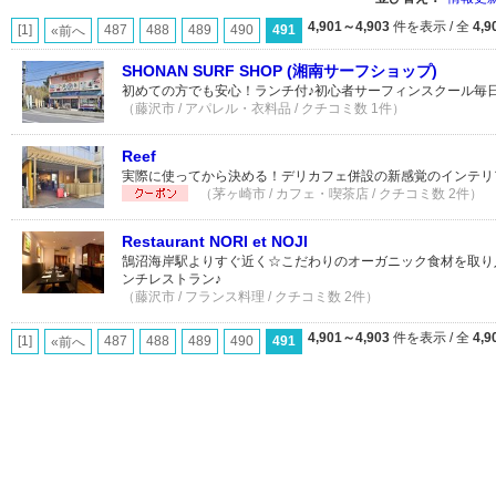
4,901～4,903
件を表示 / 全
4,9
[1]
487
488
489
490
491
«前へ
SHONAN SURF SHOP (湘南サーフショップ)
初めての方でも安心！ランチ付♪初心者サーフィンスクール毎
（藤沢市 / アパレル・衣料品 / クチコミ数 1件）
Reef
実際に使ってから決める！デリカフェ併設の新感覚のインテリ
（茅ヶ崎市 / カフェ・喫茶店 / クチコミ数 2件）
Restaurant NORI et NOJI
鵠沼海岸駅よりすぐ近く☆こだわりのオーガニック食材を取り
ンチレストラン♪
（藤沢市 / フランス料理 / クチコミ数 2件）
4,901～4,903
件を表示 / 全
4,9
[1]
487
488
489
490
491
«前へ