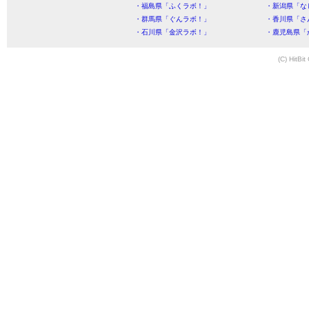
・福島県「ふくラボ！」
・新潟県「な
・群馬県「ぐんラボ！」
・香川県「さ
・石川県「金沢ラボ！」
・鹿児島県「
(C) HitBit