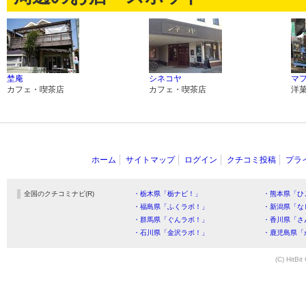
埜庵
シネコヤ
マ
カフェ・喫茶店
カフェ・喫茶店
洋
ホーム
サイトマップ
ログイン
クチコミ投稿
プラ
全国のクチコミナビ(R)
・栃木県「栃ナビ！」
・熊本県「ひ
・福島県「ふくラボ！」
・新潟県「な
・群馬県「ぐんラボ！」
・香川県「さ
・石川県「金沢ラボ！」
・鹿児島県「
(C) HitBit