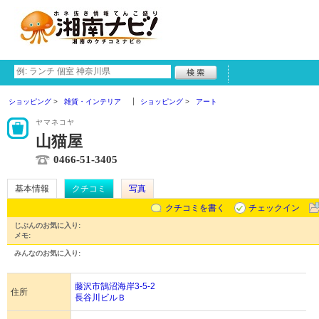
ショッピング
雑貨・インテリア
ショッピング
アート
ヤマネコヤ
山猫屋
0466-51-3405
基本情報
クチコミ
写真
クチコミを書く
チェックイン
じぶんのお気に入り:
メモ:
みんなのお気に入り:
藤沢市鵠沼海岸3-5-2
住所
長谷川ビルＢ