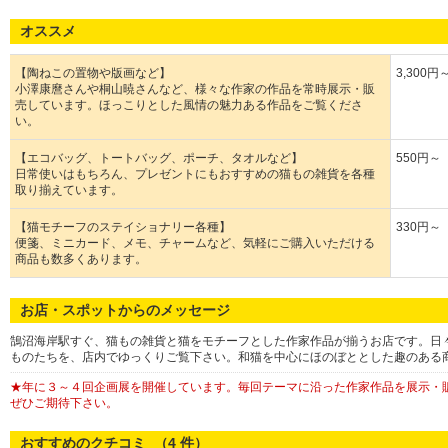
オススメ
【陶ねこの置物や版画など】
3,300円
小澤康麿さんや桐山暁さんなど、様々な作家の作品を常時展示・販
売しています。ほっこりとした風情の魅力ある作品をご覧くださ
い。
【エコバッグ、トートバッグ、ポーチ、タオルなど】
550円～
日常使いはもちろん、プレゼントにもおすすめの猫もの雑貨を各種
取り揃えています。
【猫モチーフのステイショナリー各種】
330円～
便箋、ミニカード、メモ、チャームなど、気軽にご購入いただける
商品も数多くあります。
お店・スポットからのメッセージ
鵠沼海岸駅すぐ、猫もの雑貨と猫をモチーフとした作家作品が揃うお店です。日
ものたちを、店内でゆっくりご覧下さい。和猫を中心にほのぼととした趣のある
★年に３～４回企画展を開催しています。毎回テーマに沿った作家作品を展示・
ぜひご期待下さい。
おすすめのクチコミ （
4
件）