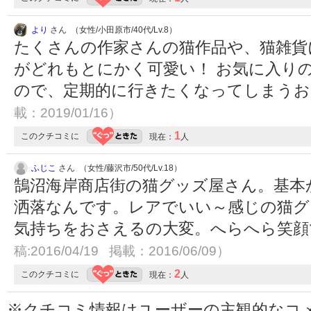
より
さん （女性/小田原市/40代/Lv.8）
たくさんの作家さんの猫作品や、猫雑貨
がどれもとにかく可愛い！ お気に入り
ので、定期的に行きたくなってしまうお店
載：2019/01/16）
1
このクチコミに
現在：
人
ふじこ
さん （女性/藤沢市/50代/Lv.18）
鵠沼海岸商店街の猫グッズ屋さん。基本
洒落なんです。レアでいい～感じの猫グ
気持ちをおさえるの大変。へらへら笑顔
稿:2016/04/19 掲載：2016/06/09）
2
このクチコミに
現在：
人
※クチコミ情報はユーザーの主観的なコ