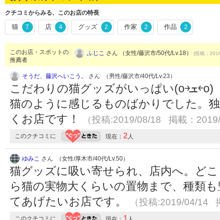
クチコミからみる、このお店の特長
猫
店
グッズ
作家
作品
7
4
2
2
2
このお店・スポットの
ふじこ
さん （女性/藤沢市/50代/Lv.18）
(投稿：2016
推薦者
そうだ、藤沢へいこう。
さん （男性/藤沢市/40代/Lv.23）
こだわりの猫グッズがいっぱい(o￫ܫ￩o) どの猫も愛嬌があり、飼い
猫のように感じるものばかりでした。独
くお店です！
（投稿:2019/08/18 掲載：2019/
2
このクチコミに
現在：
人
ゆみこ
さん （女性/厚木市/40代/Lv.50）
猫グッズに吸い寄せられ、店内へ。どこ
ら猫の実物大くらいの置物まで、種類も
てあげたいお店です。
（投稿:2019/04/14 
1
このクチコミに
現在：
人