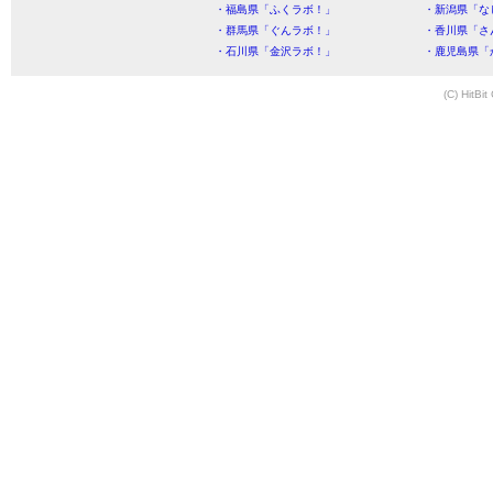
・福島県「ふくラボ！」
・新潟県「な
・群馬県「ぐんラボ！」
・香川県「さ
・石川県「金沢ラボ！」
・鹿児島県「
(C) HitBit