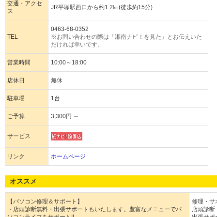
交通・アクセ
JR平塚駅西口から約1.2㎞(徒歩約15分)
ス
0463-68-0352
TEL
※お問い合わせの際は「湘南ナビ！を見た」とお伝えいた
だければ幸いです。
営業時間
10:00～18:00
店休日
無休
駐車場
1台
ご予算
3,300円 ～
サービス
リンク
ホームページ
オススメ
【パソコン修理＆サポート】
修理・サポ
・店頭診断無料・出張サポートもいたします。豊富なメニューでパ
店頭診