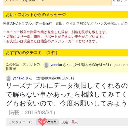
ソコンライフをサポート!!
出張サポー
お店・スポットからのメッセージ
突然のPCトラブル、データ保存・復旧、ウイルス対策など「ハンズ平塚店」が
・メニュー以外の附帯作業が発生した場合、別途お見積り致します。
・店舗により一部、修理、サポートができない場合がございます。
・お支払いは現金または指定のクレジットカードとなります。
おすすめのクチコミ （
1
件）
このお店・スポットの
yoneko
さん （女性/厚木市/30代/Lv.31）
(投稿：2016
推薦者
yoneko
さん （女性/厚木市/30代/Lv.31）
リーズナブルにデータ復旧してくれるの
で解らない事があったら相談してみて
グもお安いので、今度お願いしてみよ
掲載：2016/08/31）
0
このクチコミに
現在：
人