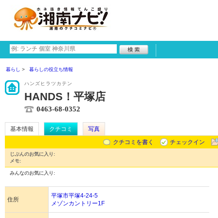
暮らし
暮らしの役立ち情報
ハンズヒラツカテン
HANDS！平塚店
0463-68-0352
基本情報
クチコミ
写真
クチコミを書く
チェックイン
じぶんのお気に入り:
メモ:
みんなのお気に入り:
平塚市平塚4-24-5
住所
メゾンカントリー1F