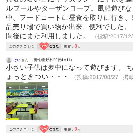
ルプールやターザンロープ。風船遊びな
中、フードコートに昼食を取りに行き、
品売り場で買い物が出来、便利でした。
間後にまた利用しました。
（投稿:2017/12
0
このクチコミに
現在：
人
けい
さん （男性/秦野市/30代/Lv.11）
小さい子供は夢中になって遊びます。 
ょっときつい・・・
（投稿:2017/08/27 掲載
0
このクチコミに
現在：
人