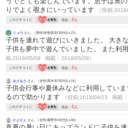
うでとても楽しんでいます。息子は奥の
りでよく覗きにいっています
（投稿:2018/
0
このクチコミに
現在：
人
リョウ
さん （男性/伊勢原市/30代/Lv.23）
子供を連れて遊びにいきました。 大き
子供も夢中で遊んでいました。 また利
稿:2018/05/08 掲載：2018/05/09）
0
このクチコミに
現在：
人
あさあさ
さん （女性/厚木市/30代/Lv.18）
子供会行事や夏休みなどに利用していま
るので助かります
（投稿:2018/04/23 掲載：2
0
このクチコミに
現在：
人
かよかよ
さん （女性/秦野市/40代/Lv.48）
真夏の暑い日にキッズランドに子供を連