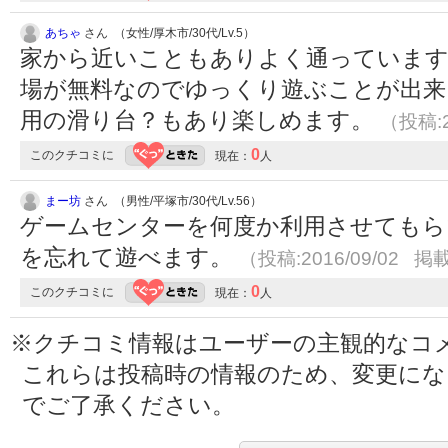
あちゃ
さん （女性/厚木市/30代/Lv.5）
家から近いこともありよく通っています
場が無料なのでゆっくり遊ぶことが出来
用の滑り台？もあり楽しめます。
（投稿:2
0
このクチコミに
現在：
人
まー坊
さん （男性/平塚市/30代/Lv.56）
ゲームセンターを何度か利用させてもら
を忘れて遊べます。
（投稿:2016/09/02 掲載
0
このクチコミに
現在：
人
※クチコミ情報はユーザーの主観的なコ
これらは投稿時の情報のため、変更に
でご了承ください。