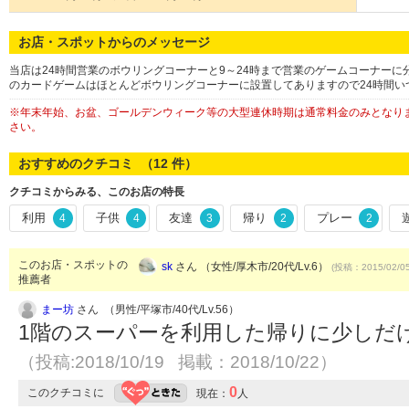
お店・スポットからのメッセージ
当店は24時間営業のボウリングコーナーと9～24時まで営業のゲームコーナー
のカードゲームはほとんどボウリングコーナーに設置してありますので24時間いつ
※年末年始、お盆、ゴールデンウィーク等の大型連休時期は通常料金のみとなり
さい。
おすすめのクチコミ （
12
件）
クチコミからみる、このお店の特長
利用
子供
友達
帰り
プレー
4
4
3
2
2
このお店・スポットの
sk
さん （女性/厚木市/20代/Lv.6）
(投稿：2015/02/0
推薦者
まー坊
さん （男性/平塚市/40代/Lv.56）
1階のスーパーを利用した帰りに少しだ
（投稿:2018/10/19 掲載：2018/10/22）
0
このクチコミに
現在：
人