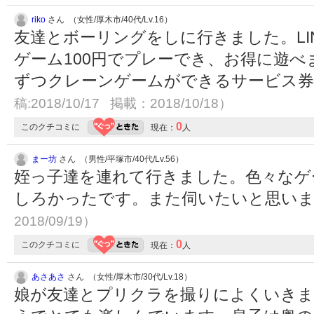
riko
さん （女性/厚木市/40代/Lv.16）
友達とボーリングをしに行きました。LI
ゲーム100円でプレーでき、お得に遊べ
ずつクレーンゲームができるサービス
稿:2018/10/17 掲載：2018/10/18）
0
このクチコミに
現在：
人
まー坊
さん （男性/平塚市/40代/Lv.56）
姪っ子達を連れて行きました。色々なゲ
しろかったです。また伺いたいと思い
2018/09/19）
0
このクチコミに
現在：
人
あさあさ
さん （女性/厚木市/30代/Lv.18）
娘が友達とプリクラを撮りによくいきま