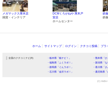
メガマックス厚木店
DCMくろがねや 厚木戸
鉄板
雑貨・インテリア
室店
鉄
ホームセンター
ホーム
サイトマップ
ログイン
クチコミ投稿
プラ
全国のクチコミナビ(R)
・栃木県「栃ナビ！」
・熊本県「ひ
・福島県「ふくラボ！」
・新潟県「な
・群馬県「ぐんラボ！」
・香川県「さ
・石川県「金沢ラボ！」
・鹿児島県「
(C) HitBit