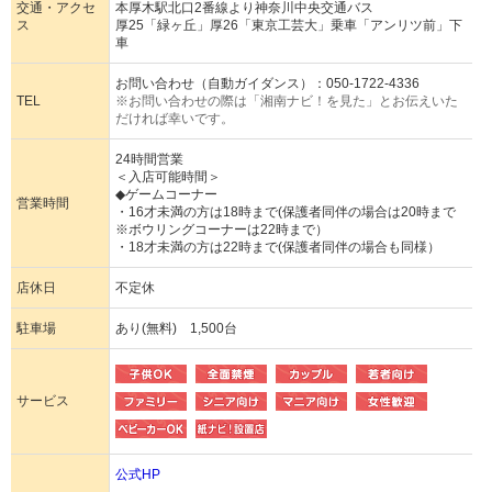
交通・アクセ
本厚木駅北口2番線より神奈川中央交通バス
ス
厚25「緑ヶ丘」厚26「東京工芸大」乗車「アンリツ前」下
車
お問い合わせ（自動ガイダンス）：
050-1722-4336
TEL
※お問い合わせの際は「湘南ナビ！を見た」とお伝えいた
だければ幸いです。
24時間営業
＜入店可能時間＞
◆ゲームコーナー
営業時間
・16才未満の方は18時まで(保護者同伴の場合は20時まで
※ボウリングコーナーは22時まで）
・18才未満の方は22時まで(保護者同伴の場合も同様）
店休日
不定休
駐車場
あり(無料) 1,500台
サービス
公式HP