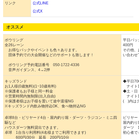
リンク
公式LINE
公式X
オススメ
ボウリング
平日パック
全26レーン
400円
お得なパックやイベントも色々あります。
その他、
団体予約での大会開催などのサポートも致します！
い合わせ
ボウリング予約電話番号 050-1722-4336
音声ガイダンス、4→2押
キッズランド
◆平日70
お1人様(0歳無料)(1~10歳有料)
ナイト16
※保護者もお子様と同一料金
◆土・日
※営業時間内無制限(出入自由)
ナイト16
※保護者様はお子様を置いて途中退場NG
( )内
※キッズランド内飲み物持込OK、食べ物持込NG
卓球8台・ビリヤード4台・屋内釣り堀・ダーツ・ラジコン・ミニ四
ビリヤード
駆など
屋内釣り堀
ハウスダーツ無料貸出できます。
ダーツ 
卓球 1台当り利用料(4名様までご利用できます)
初心者で
600円/30分 延長 200円/10分