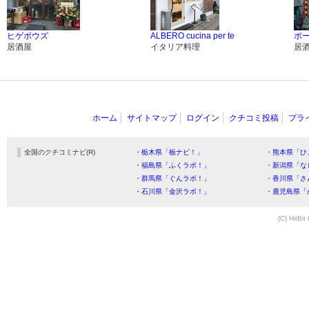
ヒゲボウズ
ALBERO cucina per te
ポ
居酒屋
イタリア料理
居
ホーム
サイトマップ
ログイン
クチコミ投稿
プラ
全国のクチコミナビ(R)
・栃木県「栃ナビ！」
・熊本県「ひ
・福島県「ふくラボ！」
・新潟県「な
・群馬県「ぐんラボ！」
・香川県「さ
・石川県「金沢ラボ！」
・鹿児島県「
(C) HitBit