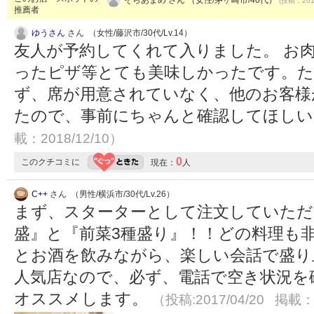
(投稿：2016
推薦者
ゆうさん
さん （女性/藤沢市/30代/Lv.14）
友人が予約してくれて入りました。 お
ったピザ等とても美味しかったです。た
ず、席が用意されていなく、他のお客様
たので、事前にちゃんと確認してほし
載：2018/12/10）
0
このクチコミに
現在：
人
C++
さん （男性/横浜市/30代/Lv.26）
まず、スターターとして注文していただき
盛』と『前菜3種盛り』！！どの料理も
とお酒を飲みながら、楽しい会話で盛り
人気店なので、必ず、電話で空き状況を
オススメします。
（投稿:2017/04/20 掲載：2