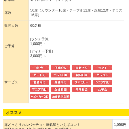
56席（カウンター16席・テーブル12席・座敷12席・テラス
席数
16席）
収容人数
60名様
[ランチ予算]
1,000円 ～
ご予算
[ディナー予算]
3,000円 ～
サービス
オススメ
海どっさりカルパッチョ～蒸氣屋といえばコレ！
1,058円