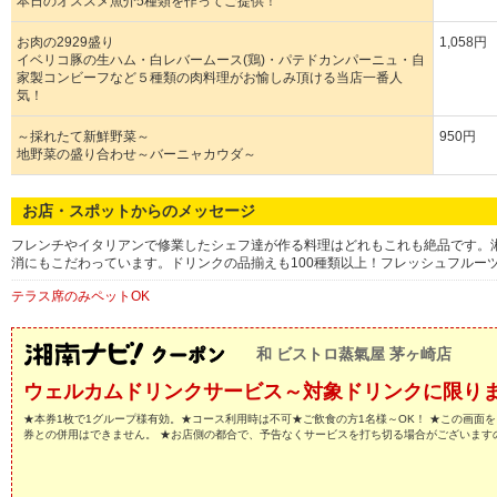
本日のオススメ魚介5種類を作ってご提供！
お肉の2929盛り
1,058円
イベリコ豚の生ハム・白レバームース(鶏)・パテドカンパーニュ・自
家製コンビーフなど５種類の肉料理がお愉しみ頂ける当店一番人
気！
～採れたて新鮮野菜～
950円
地野菜の盛り合わせ～バーニャカウダ～
お店・スポットからのメッセージ
フレンチやイタリアンで修業したシェフ達が作る料理はどれもこれも絶品です。
消にもこだわっています。ドリンクの品揃えも100種類以上！フレッシュフルー
テラス席のみペットOK
和 ビストロ蒸氣屋 茅ヶ崎店
ウェルカムドリンクサービス～対象ドリンクに限り
★本券1枚で1グループ様有効。★コース利用時は不可★ご飲食の方1名様～OK！ ★この画面
券との併用はできません。 ★お店側の都合で、予告なくサービスを打ち切る場合がございます