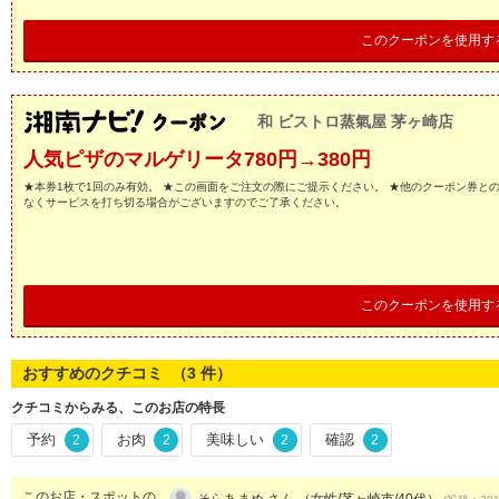
このクーポンを使用す
和 ビストロ蒸氣屋 茅ヶ崎店
人気ピザのマルゲリータ780円→380円
★本券1枚で1回のみ有効。 ★この画面をご注文の際にご提示ください。 ★他のクーポン券と
なくサービスを打ち切る場合がございますのでご了承ください。
このクーポンを使用す
おすすめのクチコミ （
3
件）
クチコミからみる、このお店の特長
予約
お肉
美味しい
確認
2
2
2
2
このお店・スポットの
そらあまめ さん （女性/茅ヶ崎市/40代）