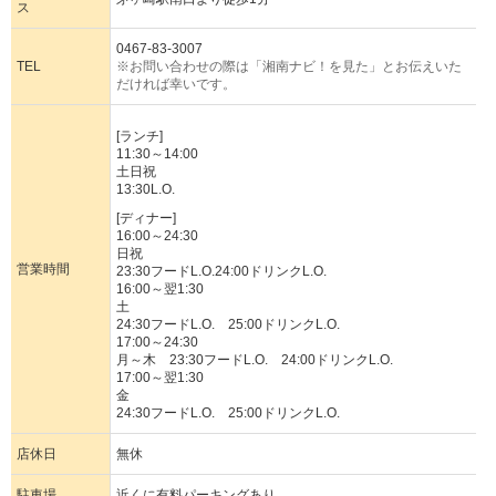
ス
0467-83-3007
TEL
※お問い合わせの際は「湘南ナビ！を見た」とお伝えいた
だければ幸いです。
[ランチ]
11:30～14:00
土日祝
13:30L.O.
[ディナー]
16:00～24:30
日祝
営業時間
23:30フードL.O.24:00ドリンクL.O.
16:00～翌1:30
土
24:30フードL.O. 25:00ドリンクL.O.
17:00～24:30
月～木 23:30フードL.O. 24:00ドリンクL.O.
17:00～翌1:30
金
24:30フードL.O. 25:00ドリンクL.O.
店休日
無休
駐車場
近くに有料パーキングあり