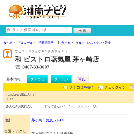
食べる
アルコール
洋風居酒屋
食べる
洋食
レストラン・洋食
ワビストロジョウキヤチガサキテン
和 ビストロ蒸氣屋 茅ヶ崎店
0467-83-3007
基本情報
クチコミ
クーポン
写真
クチコミを書く
チェックイン
じぶんのお気に入り:
メモ:
みんなのお気に入り:
行ってみたい！…
5人
クーポン…
1人
住所
茅ヶ崎市共恵1-1-14
交通・アクセ
茅ヶ崎駅南口より徒歩1分