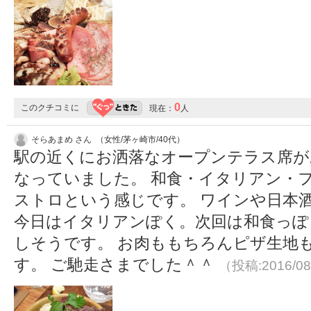
0
このクチコミに
現在：
人
そらあまめ さん （女性/茅ヶ崎市/40代）
駅の近くにお洒落なオープンテラス席が
なっていました。 和食・イタリアン・
ストロという感じです。 ワインや日本
今日はイタリアンぽく。次回は和食っぽ
しそうです。 お肉ももちろんピザ生地
す。 ご馳走さまでした＾＾
（投稿:2016/08