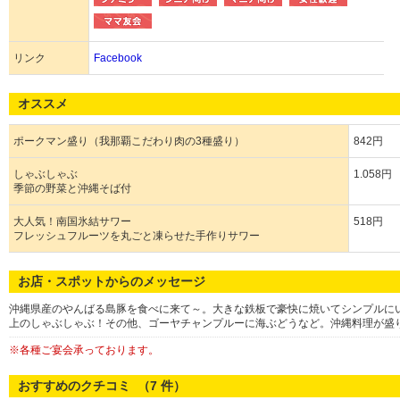
リンク
Facebook
オススメ
ポークマン盛り（我那覇こだわり肉の3種盛り）
842円
しゃぶしゃぶ
1.058円
季節の野菜と沖縄そば付
大人気！南国氷結サワー
518円
フレッシュフルーツを丸ごと凍らせた手作りサワー
お店・スポットからのメッセージ
沖縄県産のやんばる島豚を食べに来て～。大きな鉄板で豪快に焼いてシンプルに
上のしゃぶしゃぶ！その他、ゴーヤチャンプルーに海ぶどうなど。沖縄料理が盛
※各種ご宴会承っております。
おすすめのクチコミ （
7
件）