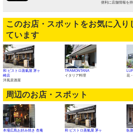
便利に店舗情報を持
このお店・スポットをお気に入り
ています
和 ビストロ蒸氣屋 茅ヶ
TRAMONTANA
LU
崎店
イタリア料理
花
洋風居酒屋
周辺のお店・スポット
本場広島お好み焼き 杏庵
和 ビストロ蒸氣屋 茅ヶ
臥新