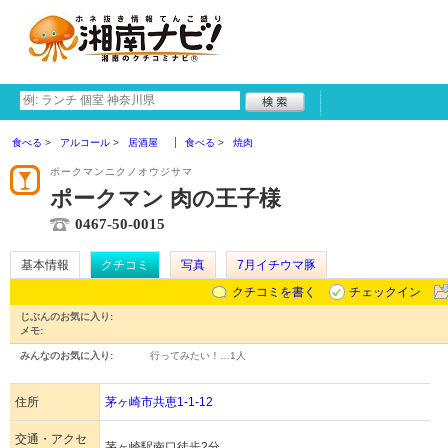
食べる
アルコール
居酒屋
食べる
焼肉
ポークマンニクノオウジサマ
ポークマン 肉の王子様
0467-50-0015
基本情報
クチコミ
写真
7月イチウマ豚
クチコミを書く
チェックイン
じぶんのお気に入り:
メモ:
みんなのお気に入り:
行ってみたい！…
1人
住所
茅ヶ崎市共恵1-1-12
交通・アクセ
茅ヶ崎駅南口徒歩2分