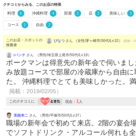
クチコミからみる、このお店の特長
料理
沖縄料理
部屋
店
美味しい
6
4
3
3
3
コース
自由
2
2
このお店・スポットの
ぴなつ
さん （女性/茅ヶ崎市/30代/Lv.32）
(投稿：20
推薦者
iパンチ
さん （男性/埼玉県上尾市/50代/Lv.18）
ポークマンは得意先の新年会で伺いまし
み放題コースで部屋の冷蔵庫から自由に
た。 沖縄料理でとても美味しかった。
掲載：2019/02/05）
1
このクチコミに
現在：
人
美能幸二
さん （男性/平塚市/50代/Lv.37）
職場の新年会で初めて来店。2階の宴会
でソフトドリンク・アルコール何れも全