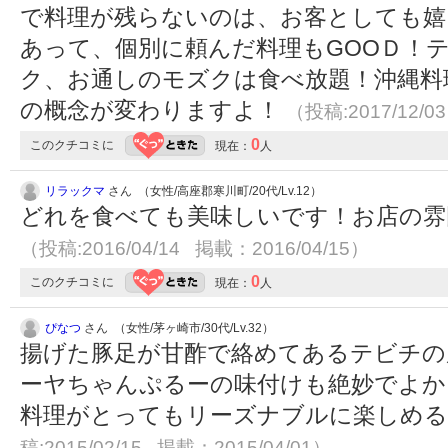
で料理が残らないのは、お客としても嬉
あって、個別に頼んだ料理もGOOＤ！
ク、お通しのモズクは食べ放題！沖縄料
の概念が変わりますよ！
（投稿:2017/12/0
0
このクチコミに
現在：
人
リラックマ
さん （女性/高座郡寒川町/20代/Lv.12）
どれを食べても美味しいです！お店の雰
（投稿:2016/04/14 掲載：2016/04/15）
0
このクチコミに
現在：
人
ぴなつ
さん （女性/茅ヶ崎市/30代/Lv.32）
揚げた豚足が甘酢で絡めてあるテビチの
ーヤちゃんぷるーの味付けも絶妙でよか
料理がとってもリーズナブルに楽しめ
稿:2015/02/15 掲載：2015/04/01）