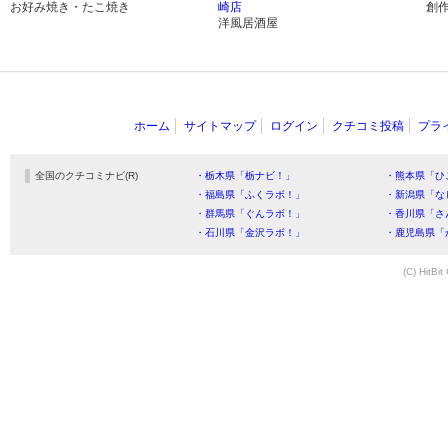
お好み焼き・たこ焼き
崎店
創
洋風居酒屋
ホーム
サイトマップ
ログイン
クチコミ投稿
プラ
全国のクチコミナビ(R)
・栃木県「栃ナビ！」
・熊本県「ひ
・福島県「ふくラボ！」
・新潟県「な
・群馬県「ぐんラボ！」
・香川県「さ
・石川県「金沢ラボ！」
・鹿児島県「
(C) HitBit