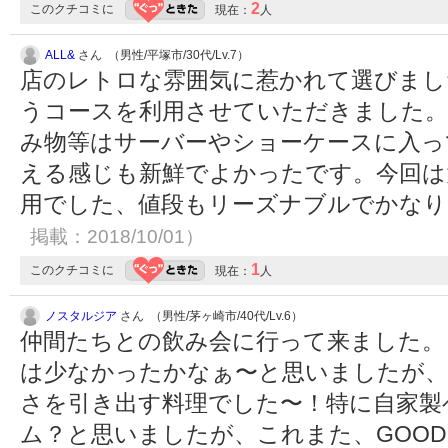
2
このクチコミに
現在：
人
ALL&
さん （男性/平塚市/30代/Lv.7）
店のレトロな雰囲気に惹かれて選びまし
うコースを利用させていただきました。
み物等はサーバーやショーケースに入っ
える感じも新鮮でよかったです。今回は大
用でした、値段もリーズナブルでかな
掲載：2018/10/01）
1
このクチコミに
現在：
人
ノスタルジア
さん （男性/茅ヶ崎市/40代/Lv.6）
仲間たちとの飲み会に行って来ました。
は少なかったかなぁ〜と思いましたが、
さを引き出す料理でした〜！特に自家製
ム？と思いましたが、これまた、GOO