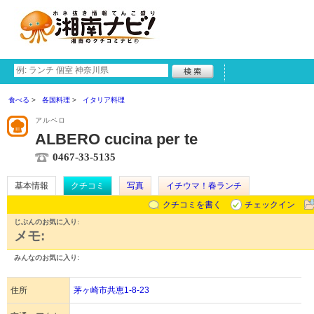
食べる
各国料理
イタリア料理
アルベロ
ALBERO cucina per te
0467-33-5135
基本情報
クチコミ
写真
イチウマ！春ランチ
クチコミを書く
チェックイン
じぶんのお気に入り:
メモ:
みんなのお気に入り:
住所
茅ヶ崎市共恵1-8-23