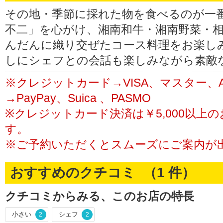
その地・季節に採れた物を食べるのが一
不二」を心がけ、湘南和牛・湘南野菜・
んだんに織り交ぜたコース料理をお楽し
しにシェフとの会話も楽しみながら素敵
※クレジットカード→VISA、マスター、
→PayPay、Suica 、PASMO
※クレジットカード決済は￥5,000以上
す。
※ご予約いただくとスムーズにご案内が
おすすめのクチコミ （
1
件）
クチコミからみる、このお店の特長
小さい
シェフ
2
2