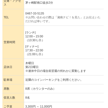
交通・アクセ
茅ヶ崎駅南口徒歩2分
ス
0467-33-5135
TEL
※お問い合わせの際は「湘南ナビ！を見た」とお伝えいた
だければ幸いです。
[ランチ]
12:00～15:00
（13:30 L.O.）
営業時間
[ディナー]
17:30～22:00
（21:00 L.O.）
木曜日
店休日
第2日曜日
※連休中日の場合前翌週の何れかに変動します
駐車場
近隣のコインパーキングをご利用ください。
席数
8席（カウンターのみ）
収容人数
8名
ご予算
3,300円 ～ 11,000円