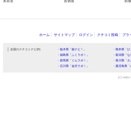
美容室
居酒屋
鉄
ホーム
サイトマップ
ログイン
クチコミ投稿
プラ
全国のクチコミナビ(R)
・栃木県「栃ナビ！」
・熊本県「ひ
・福島県「ふくラボ！」
・新潟県「な
・群馬県「ぐんラボ！」
・香川県「さ
・石川県「金沢ラボ！」
・鹿児島県「
(C) HitBit