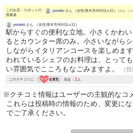
このお店・スポットの
yoneko
さん （女性/厚木市/40代/Lv.31）
(投稿：2019
推薦者
yoneko
さん （女性/厚木市/40代/Lv.31）
駅からすぐの便利な立地。小さくかわい
るとカウンター席のみ。小さいながらシ
しながらイタリアンコースを楽しめます
われているシェフのお料理は、とって
い雰囲気でこころもなごみますよ。
（投稿
1
このクチコミに
現在：
人
※クチコミ情報はユーザーの主観的なコ
これらは投稿時の情報のため、変更に
でご了承ください。