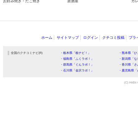
お好み焼き・たこ焼き
居酒屋
カ
ホーム
サイトマップ
ログイン
クチコミ投稿
プラ
全国のクチコミナビ(R)
・栃木県「栃ナビ！」
・熊本県「ひ
・福島県「ふくラボ！」
・新潟県「な
・群馬県「ぐんラボ！」
・香川県「さ
・石川県「金沢ラボ！」
・鹿児島県「
(C) HitBit