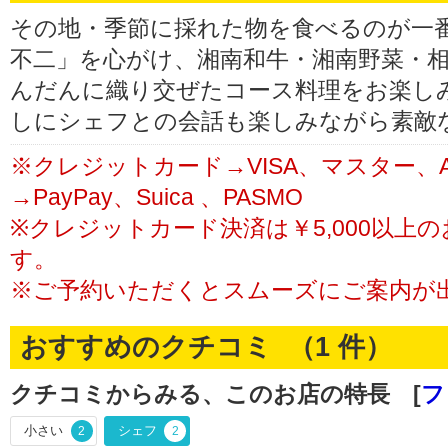
その地・季節に採れた物を食べるのが一
不二」を心がけ、湘南和牛・湘南野菜・
んだんに織り交ぜたコース料理をお楽し
しにシェフとの会話も楽しみながら素敵
※クレジットカード→VISA、マスター、
→PayPay、Suica 、PASMO
※クレジットカード決済は￥5,000以上
す。
※ご予約いただくとスムーズにご案内が
おすすめのクチコミ （
1
件）
クチコミからみる、このお店の特長 [
フ
小さい
シェフ
2
2