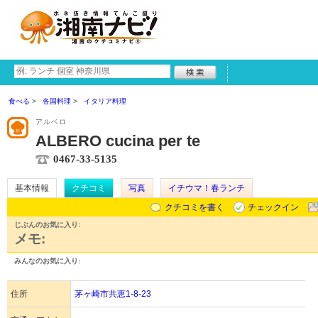
食べる
各国料理
イタリア料理
アルベロ
ALBERO cucina per te
0467-33-5135
基本情報
クチコミ
写真
イチウマ！春ランチ
クチコミを書く
チェックイン
じぶんのお気に入り:
メモ:
みんなのお気に入り:
住所
茅ヶ崎市共恵1-8-23