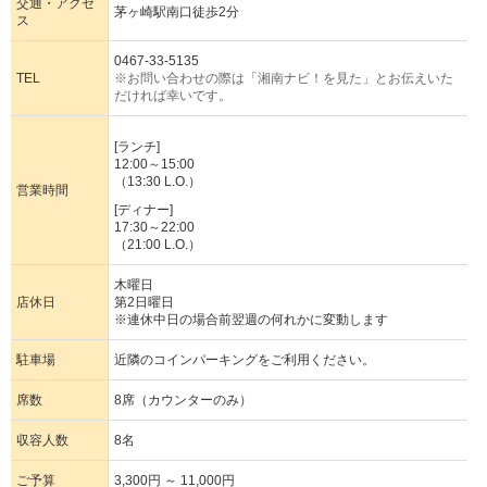
交通・アクセ
茅ヶ崎駅南口徒歩2分
ス
0467-33-5135
TEL
※お問い合わせの際は「湘南ナビ！を見た」とお伝えいた
だければ幸いです。
[ランチ]
12:00～15:00
（13:30 L.O.）
営業時間
[ディナー]
17:30～22:00
（21:00 L.O.）
木曜日
店休日
第2日曜日
※連休中日の場合前翌週の何れかに変動します
駐車場
近隣のコインパーキングをご利用ください。
席数
8席（カウンターのみ）
収容人数
8名
ご予算
3,300円 ～ 11,000円