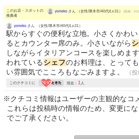
このお店・スポットの
yoneko
さん （女性/厚木市/40代/Lv.31）
(投稿：2019
推薦者
yoneko
さん （女性/厚木市/40代/Lv.31）
駅からすぐの便利な立地。小さくかわい
るとカウンター席のみ。小さいながら
シ
しながらイタリアンコースを楽しめます
われている
シェフ
のお料理は、とって
い雰囲気でこころもなごみますよ。
（投稿
1
このクチコミに
現在：
人
※クチコミ情報はユーザーの主観的なコ
これらは投稿時の情報のため、変更に
でご了承ください。