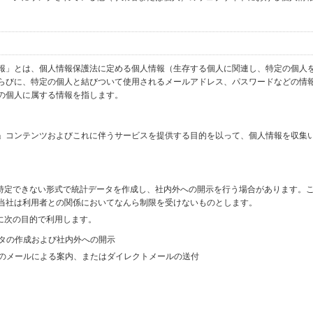
報」とは、個人情報保護法に定める個人情報（生存する個人に関連し、特定の個人
らびに、特定の個人と結びついて使用されるメールアドレス、パスワードなどの情
の個人に属する情報を指します。
」コンテンツおよびこれに伴うサービスを提供する目的を以って、個人情報を収集
を特定できない形式で統計データを作成し、社内外への開示を行う場合があります。
当社は利用者との関係においてなんら制限を受けないものとします。
に次の目的で利用します。
ータの作成および社内外への開示
等のメールによる案内、またはダイレクトメールの送付