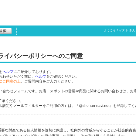
ようこそ！
ゲスト
さん
プライバシーポリシーへのご同意
を
ヘルプ
にご紹介しております。
合わせいただく前に、
ヘルプ
をご確認ください。
にご同意の上
、ご質問内容をご入力ください。
い合わせフォームです。お店・スポットの営業や商品に関するお問い合わせは、お
了承ください。
定やメールフィルターをご利用の方）は、「@shonan-navi.net」を登録して
個人の重要な財産である個人情報を適切に保護し、社内外の脅威から守ることが社会的責