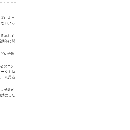
用者によっ
くないメッ
を収集して
活動等に関
)などの合理
用者のコン
ュータを特
め、利用者
タは効果的
無効にした