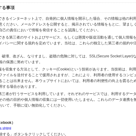
する事項
スできるインターネット上で、自発的に個人情報を開示した場合、その情報は他の利
意ください。メールアドレスを公開すると、掲示されている情報をもとに、望まし
自己の責任において情報を発信することを認識してください。
のできる第三者のサイトおよびサービス、もしくは懸賞や販促活動を通して個人情報
イバシーに関する規約を定めています。当社は、これらの独立した第三者の規約や
、改ざん、なりすまし、盗聴の危険に対しては、SSL(Secure Socket Layer
報の保護に努めています。
を収集する方法として、クッキー(Cookie)という技術があります。当技術は、利
ファイルを送付することで援用されますが、これにより、利用者の使用するコンピ
ることは出来ません。本ウェブサイトにおいては、利用者の利便性の向上を図るた
用する場合があります。
の第三者が行うサービスを利用しています。それぞれのサービスでは、利用するデー
その他の目的や個人情報の収集には一切使用いたしません。これらのデータ連携を
おいて、手順に従い無効化してください。
ebook）
s.shtml
解除する」ボタンをクリックしてください。