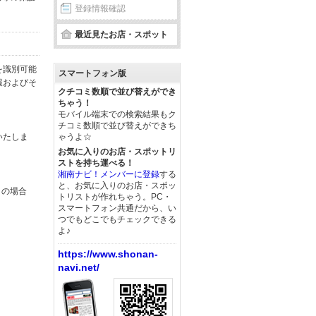
登録情報確認
最近見たお店・スポット
を識別可能
スマートフォン版
報およびそ
クチコミ数順で並び替えができ
ちゃう！
モバイル端末での検索結果もク
チコミ数順で並び替えができち
いたしま
ゃうよ☆
お気に入りのお店・スポットリ
ストを持ち運べる！
湘南ナビ！メンバーに登録
する
と、お気に入りのお店・スポッ
この場合
トリストが作れちゃう。PC・
スマートフォン共通だから、い
つでもどこでもチェックできる
よ♪
https://www.shonan-
navi.net/