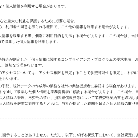
なく個人情報を利用する場合があります。
財産など重大な利益を保護するために必要な場合。
め、利用者の同意を得られる範囲で、この他の情報を利用する場合があります。
個人情報を収集する際、個別に利用目的を明示する場合があります。この場合は、当
内で収集した個人情報を利用します。
格協会が制定した「個人情報に関するコンプライアンス・プログラムの要求事項 JI
備し、適切な管理を行います。
へのアクセスについては、アクセス権限を設定することで参照可能性を限定し、社内
を行います。
送の手配、統計データの作成等の業務を社外の業務提携者に委託する場合があります
トを通して収集した個人情報を業務提携者に預託する場合があります。この場合、
個人情報の管理、再委託の禁止、損害賠償義務等について業務委託契約書を締結し
個人情報を厳重に管理するとともに、当社が指定した範囲を超えた個人情報の取り
に開示することはありません。ただし、以下に挙げる状況下において、当社規定に