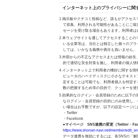
インターネット上のプライバシーに関
1.掲示板やクチコミ投稿など、誰もがアクセ
て収集、利用される可能性があることにご留
セージを受け取る場合もあります。利用者は
2.本ウェブサイトを通してアクセスすること
いる企業等は、当社とは独立した個々のプラ
しては、いかなる義務や責任も負いません。
3.外部からの不正なアクセスまたは情報の紛失、破壊
的で適切な安全対策を施し、利用者の個人情
4.インターネット上で利用者の嗜好に関する情報
ピュータのハードディスクに小さなテキスト
定することは可能でも、利用者個人を特定す
数の把握するため等の目的で、クッキーを使
5.効果的なログイン・会員登録のために以下
なログイン・会員登録の目的にのみ使用し、
い場合はお手数ですが、以下の設定ページに
・Twitter
・Facebook
●マイページ SNS連携の変更（Twitter・Fac
https://www.shonan-navi.net/member/edit_sn
データ連携を無効にするには、各SNSの「