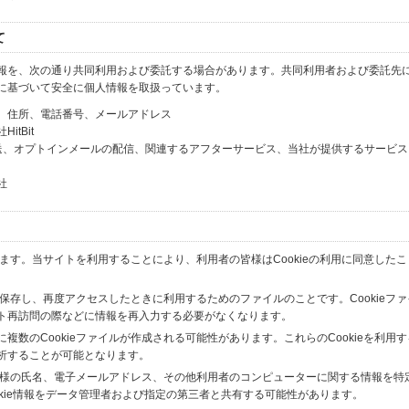
て
報を、次の通り共同利用および委託する場合があります。共同利用者および委託先
に基づいて安全に個人情報を取扱っています。
、住所、電話番号、メールアドレス
tBit
送、オプトインメールの配信、関連するアフターサービス、当社が提供するサービス
社
います。当サイトを利用することにより、利用者の皆様はCookieの利用に同意した
間保存し、再度アクセスしたときに利用するためのファイルのことです。Cookieフ
ト再訪問の際などに情報を再入力する必要がなくなります。
数のCookieファイルが作成される可能性があります。これらのCookieを利用
析することが可能となります。
の皆様の氏名、電子メールアドレス、その他利用者のコンピューターに関する情報を特
okie情報をデータ管理者および指定の第三者と共有する可能性があります。