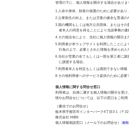
管理の下に、個人情報を開示する場合がありま
1.人命や身体、財産の保護のために必要があ
2.公衆衛生の向上、または児童の健全な育成
3.国の機関もしくは地方公共団体、またはそ
者本人の同意を得ることにより当該事務の遂
4.その他法令により、当社に個人情報の開示
5.利用者が本ウェブサイトを利用したことに
行為の上で、必要とされた情報を求められた
6.当社が営業の全てもしくは一部を第三者に
に譲渡する場合。
7.利用者本人を特定もしくは識別できない情報
8.その他利用者へのサービス提供のために必要
個人情報に関する問合せ窓口
利用者は、自身に属する個人情報の開示を受け
情やお問合せについては、以下の窓口をご利用
［書信でのお問合せ］
栃木県宇都宮市インターパーク4丁目3-1（〒321
株式会社 HitBit
個人情報相談窓口（メールでのお問合せ）:
湘南