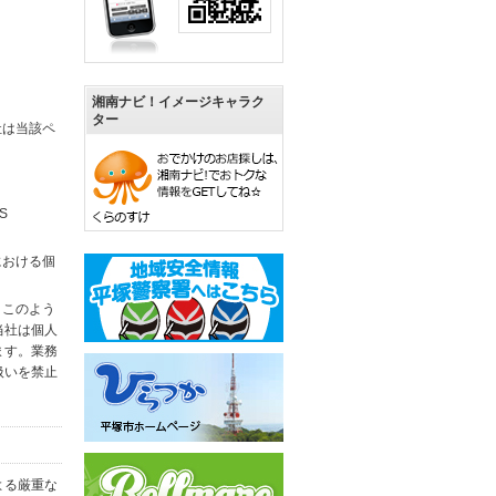
湘南ナビ！イメージキャラク
ター
社は当該ペ
S
における個
。このよう
当社は個人
ます。業務
扱いを禁止
よる厳重な