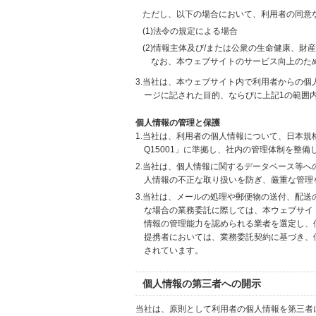
ただし、以下の場合において、利用者の同意
(1)法令の規定による場合
(2)情報主体及び/または公衆の生命健康、
なお、本ウェブサイトのサービス向上のた
3.当社は、本ウェブサイト内で利用者からの
ージに記された目的、ならびに上記1の範囲
個人情報の管理と保護
1.当社は、利用者の個人情報について、日本規
Q15001」に準拠し、社内の管理体制を整
2.当社は、個人情報に関するデータベース等
人情報の不正な取り扱いを防ぎ、厳重な管理
3.当社は、メールの処理や郵便物の送付、配
な場合の業務委託に際しては、本ウェブサイ
情報の管理能力を認められる業者を選定し、
提携者においては、業務委託契約に基づき、
されています。
個人情報の第三者への開示
当社は、原則として利用者の個人情報を第三者