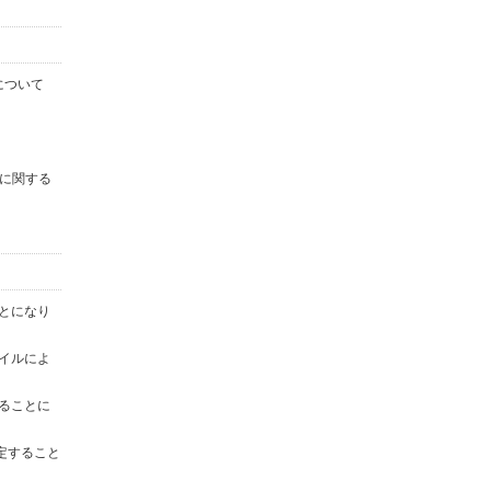
について
に関する
ことになり
ァイルによ
することに
定すること