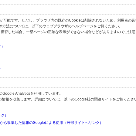
とが可能です。ただし、ブラウザ内の既存のCookieは削除されないため、利用者の
除方法については、以下のウェブブラウザのヘルプページをご覧ください。
の受信を拒否した場合、一部ページの正確な表示ができない場合などがありますのでご注
ク）
）
）
）
gle Analyticsを利用しています。
用して利用者の情報を収集します。詳細については、以下のGoogle社の関連サイトをご覧くださ
リンク）
リから収集した情報のGoogleによる使用（外部サイトへリンク）