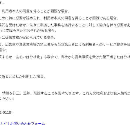
す。
り、利用者本人の同意を得ることが困難な場合。
のために特に必要が認められ、利用者本人の同意を得ることが困難である場合。
の委託を受けた者が、法令に準拠した事務を遂行することに対して協力を伴う必要が
行に支障をきたすおそれがある場合。
または提供業務が定められている場合。
より、広告主や運送業者等の第三者から当該第三者による利用者へのサービス提供を
場合。
譲渡するか、あるいは分社化する場合で、当社から営業譲渡を受けた第三者または分
であると当社が判断した場合。
、情報を訂正、追加、削除することを要求できます。これらの権利および個人情報
ください。
-0118）
ナビ！お問い合わせフォーム