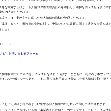
するコンプライアンスプログラムの要求事項」に準拠し、次の取り組みを推進します。
の教育を実施するほか、個人情報保護管理責任者を選任し、適切な個人情報保護に関
継続的改善に努めます。
行う場合には、業務実態に応じた個人情報の適切な管理を努めます。
失、破壊、改ざん、漏洩等の危険に対し、予防ならびに是正に関する適切な措置を講
守します。
-0118）
ナビ！お問い合わせフォーム
人情報保護方針に基づき、個人情報を適切に保護するとともに、利用者が本ウェブ
ライバシーポリシーを定め、これに基づき利用者より収集した個人情報を取り扱う
イトにおいて当社が利用者より収集する個人情報の取り扱いに関して適用されます。
ブページにリンクされている他（事業者または個人）のウェブサイトにおける個人情