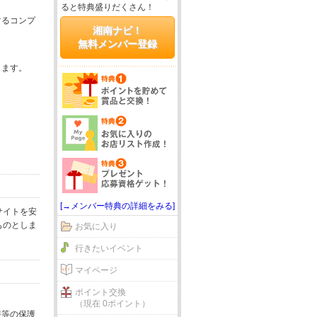
ると特典盛りだくさん！
するコンプ
湘南ナビ！
無料メンバー登録
じます。
[→メンバー特典の詳細をみる]
サイトを安
ものとしま
お気に入り
行きたいイベント
マイページ
ポイント交換
（現在 0ポイント）
報等の保護