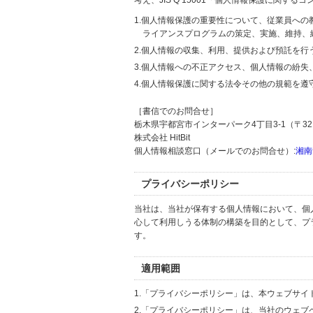
考え、JIS Q 15001「個人情報保護に関
1.個人情報保護の重要性について、従業員へ
ライアンスプログラムの策定、実施、維持、
2.個人情報の収集、利用、提供および預託を
3.個人情報への不正アクセス、個人情報の紛
4.個人情報保護に関する法令その他の規範を遵
［書信でのお問合せ］
栃木県宇都宮市インターパーク4丁目3-1（〒321
株式会社 HitBit
個人情報相談窓口（メールでのお問合せ）:
湘南
プライバシーポリシー
当社は、当社が保有する個人情報において、個
心して利用しうる体制の構築を目的として、プ
す。
適用範囲
1.「プライバシーポリシー」は、本ウェブサ
2.「プライバシーポリシー」は、当社のウェ