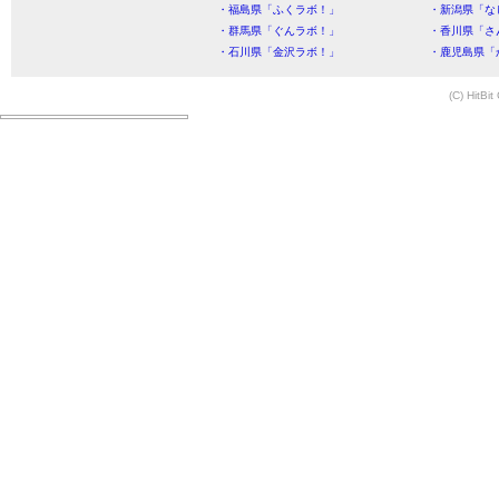
・福島県「ふくラボ！」
・新潟県「な
・群馬県「ぐんラボ！」
・香川県「さ
・石川県「金沢ラボ！」
・鹿児島県「
(C) HitBit