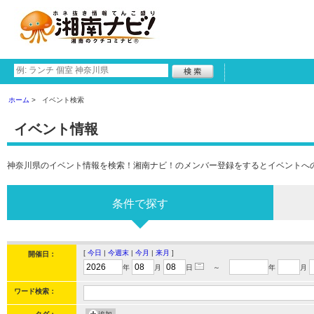
ホーム
イベント検索
イベント情報
神奈川県のイベント情報を検索！湘南ナビ！のメンバー登録をするとイベントへ
条件で探す
[
今日
|
今週末
|
今月
|
来月
]
開催日：
年
月
日
～
年
月
ワード検索：