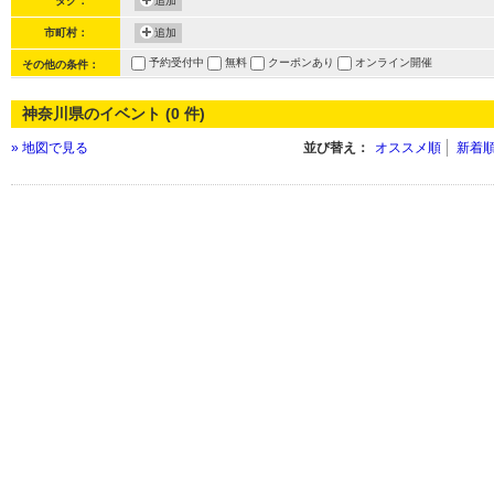
タグ：
追加
市町村：
追加
予約受付中
無料
クーポンあり
オンライン開催
その他の条件：
神奈川県のイベント (0 件)
» 地図で見る
並び替え：
オススメ順
新着