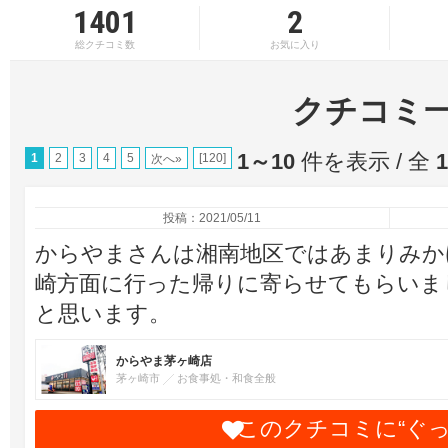
1401
2
総クチコミ数
お気に入り
クチコミ
1～10
件を表示 / 全
1
1
2
3
4
5
[120]
次へ»
投稿：2021/05/11
からやまさんは湘南地区ではあまりみか
崎方面に行った帰りに寄らせてもらいま
と思います。
からやま茅ヶ崎店
茅ヶ崎市
お食事処・和食全般
このクチコミに“ぐ