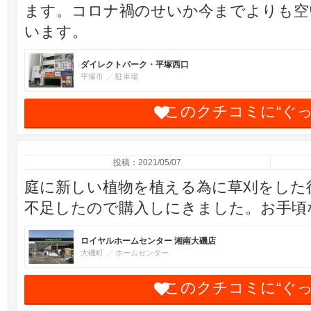
ます。コロナ禍のせいか今までよりも空
います。
ダイレクトパーク・平塚西口
平塚市
駐車場
このクチコミに“ぐ
投稿：2021/05/07
庭に新しい植物を植える為に草刈をした
不足したので購入しにきました。お手頃
ロイヤルホームセンター 湘南大磯店
大磯町
ホームセンター
このクチコミに“ぐ