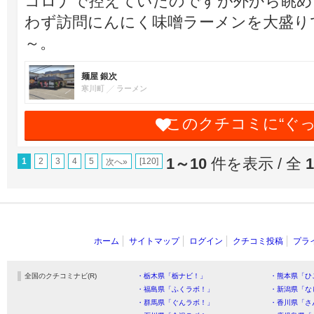
コロナで控えていたのですが外から眺め
わず訪問にんにく味噌ラーメンを大盛り
～。
麺屋 銀次
寒川町
ラーメン
このクチコミに“ぐ
1～10
件を表示 / 全
1
1
2
3
4
5
[120]
次へ»
ホーム
サイトマップ
ログイン
クチコミ投稿
プラ
全国のクチコミナビ(R)
・栃木県「栃ナビ！」
・熊本県「ひ
・福島県「ふくラボ！」
・新潟県「な
・群馬県「ぐんラボ！」
・香川県「さ