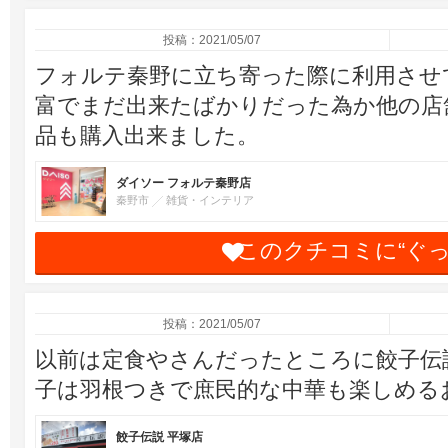
投稿：2021/05/07
フォルテ秦野に立ち寄った際に利用させ
富でまだ出来たばかりだった為か他の店
品も購入出来ました。
ダイソー フォルテ秦野店
秦野市
雑貨・インテリア
このクチコミに“ぐ
投稿：2021/05/07
以前は定食やさんだったところに餃子伝
子は羽根つきで庶民的な中華も楽しめる
餃子伝説 平塚店