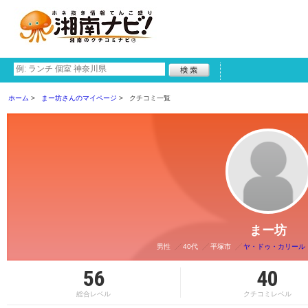
ホーム
まー坊さんのマイページ
クチコミ一覧
まー坊
男性
40代
平塚市
ヤ・ドゥ・カリール 【学
56
40
総合レベル
クチコミレベル