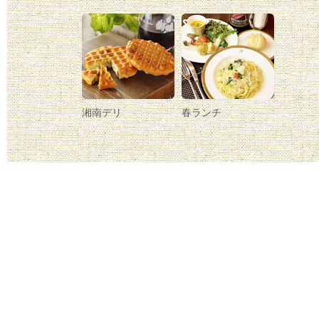
湘南デリ
春ランチ