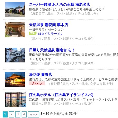
スーパー銭湯 おふろの王様 海老名店
療養泉に指定された珍しい源泉ここち湯を楽しめる！
（海老名市 / 温泉・スパ・銭湯 / クチコミ数 5件）
天然温泉 湯花楽 厚木店
一日中リラクゼーション
はまぐりラーメン
（厚木市 / 温泉・スパ・銭湯 / クチコミ数 9件）
日帰り天然温泉 湘南台 らく
湘南台駅徒歩2分の湯河原から直送の温泉が楽しめる日帰り温
ョンもあります
（藤沢市 / 温泉・スパ・銭湯 / クチコミ数 4件）
湯花楽 秦野店
湯花楽は、既存の温浴施設よりさらに上質のサービスをご提供
（秦野市 / 温泉・スパ・銭湯 / クチコミ数 7件）
江の島ホテル（江の島アイランドスパ）
江の島、湘南で楽しめるスパ・温泉・フィットネス・レストラ
（藤沢市 / 温泉・スパ・銭湯 / クチコミ数 3件）
1～10
件を表示 / 全
32
件
1
2
3
4
次へ»