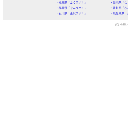
・福島県「ふくラボ！」
・新潟県「な
・群馬県「ぐんラボ！」
・香川県「さ
・石川県「金沢ラボ！」
・鹿児島県「
(C) HitBit