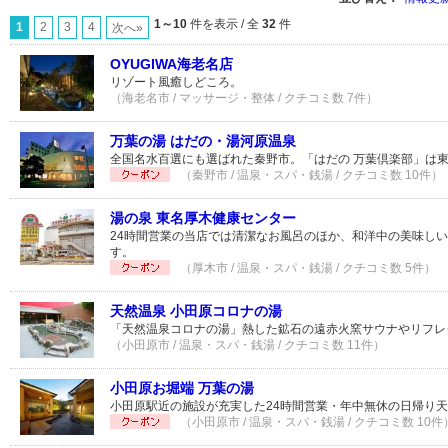
1～10
件を表示 / 全
32
件
1
2
3
4
次へ»
OYUGIWA海老名店
リゾート風癒しどころ。
（海老名市 / マッサージ・整体 / クチコミ数 7件）
万葉の湯 はだの・湯河原温泉
全国名水百選にも選ばれた秦野市。「はだの 万葉倶楽部」は東
（秦野市 / 温泉・スパ・銭湯 / クチコミ数 10件）
湯の泉 東名厚木健康センター
24時間営業の当店では清潔なお風呂のほか、和洋中の美味し
す。
（厚木市 / 温泉・スパ・銭湯 / クチコミ数 5件）
天然温泉 小田原コロナの湯
「天然温泉コロナの湯」熱した鉱石の遠赤火窯サウナやリフレ
（小田原市 / 温泉・スパ・銭湯 / クチコミ数 11件）
小田原お堀端 万葉の湯
小田原駅近の施設が充実した24時間営業・年中無休の日帰り
（小田原市 / 温泉・スパ・銭湯 / クチコミ数 10件