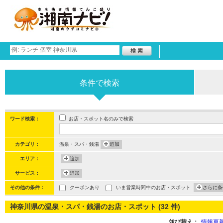
条件で検索
お店・スポット名のみで検索
ワード検索：
カテゴリ：
温泉・スパ・銭湯
追加
エリア：
追加
サービス：
追加
その他の条件：
クーポンあり
いま営業時間中のお店・スポット
さらに条
神奈川県の温泉・スパ・銭湯のお店・スポット (32 件)
並び替え：
情報更