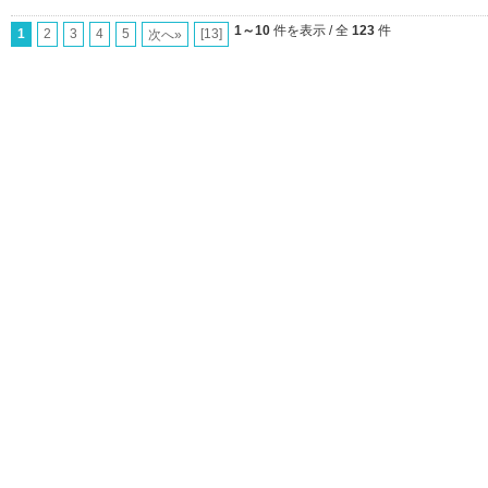
1～10
件を表示 / 全
123
件
1
2
3
4
5
[13]
次へ»