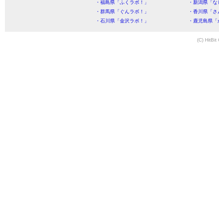
・福島県「ふくラボ！」
・新潟県「な
・群馬県「ぐんラボ！」
・香川県「さ
・石川県「金沢ラボ！」
・鹿児島県「
(C) HitBit