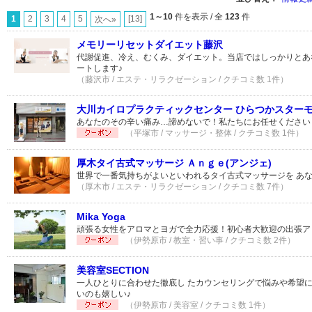
1～10
件を表示 / 全
123
件
1
2
3
4
5
[13]
次へ»
メモリーリセットダイエット藤沢
代謝促進、冷え、むくみ、ダイエット。当店ではしっかりとあ
ートします♪
（藤沢市 / エステ・リラクゼーション / クチコミ数 1件）
大川カイロプラクティックセンター ひらつかスター
あなたのその辛い痛み…諦めないで！私たちにお任せください
（平塚市 / マッサージ・整体 / クチコミ数 1件）
厚木タイ古式マッサージ Ａｎｇｅ(アンジェ)
世界で一番気持ちがよいといわれるタイ古式マッサージを あ
（厚木市 / エステ・リラクゼーション / クチコミ数 7件）
Mika Yoga
頑張る女性をアロマとヨガで全力応援！初心者大歓迎の出張ア
（伊勢原市 / 教室・習い事 / クチコミ数 2件）
美容室SECTION
一人ひとりに合わせた徹底し たカウンセリングで悩みや希望
いのも嬉しい♪
（伊勢原市 / 美容室 / クチコミ数 1件）