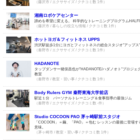
（藤沢市 / エクササイズ / クチコミ数 1件）
湘南ロボケアセンター
諦めを希望に変える。 科学的なトレーニングプログラムHALFI
（藤沢市 / 暮らしの役立ち情報 / クチコミ数 1件）
ホットヨガ＆フィットネス UPPS
渋沢駅徒歩1分にヨガとフィットネスの総合スタジオ”アップス
（秦野市 / エクササイズ / クチコミ数 1件）
HADANOTE
タップダンサー猪俣昌也が”HADANOTE/ハダノオト”プロジ
教室
（秦野市 / 教室・習い事 / クチコミ数 1件）
Body Rulers GYM 秦野東海大学前店
駅近１分 パーソナルトレーニング＆食事指導の最強ジム
（秦野市 / エクササイズ / クチコミ数 -件）
Studio COCOON PAO 茅ヶ崎駅前スタジオ
「COCOON」＝繭、「PAO」＝包む レッスンの最後に登場す
意味。
（茅ヶ崎市 / 教室・習い事 / クチコミ数 1件）