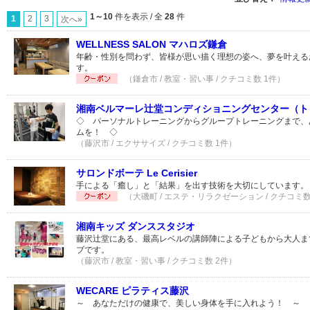
1～10
件を表示 / 全
28
件
1
2
3
次へ»
WELLNESS SALON マハロズ鎌倉
年齢・性別を問わず、皆様が思い描く理想の姿へ、夢を叶える
す。
（鎌倉市 / 教室・習い事 / クチコミ数 1件）
湘南ベルマーレ辻堂コンディショニングセンター（ト
◇ パーソナルトレーニングからグループトレーニングまで、
ムを！ ◇
（藤沢市 / エクササイズ / クチコミ数 1件）
サロンドボーテ Le Cerisier
手による「癒し」と「結果」を出す技術を大切にしています。
（大磯町 / エステ・リラクゼーション / クチコミ数
湘南キッズ ダンススタジオ
藤沢辻堂にある、最高レベルの講師陣による子どもから大人ま
ブです。
（藤沢市 / 教室・習い事 / クチコミ数 2件）
WECARE ピラティス藤沢
～ あなただけの健康で、美しい身体を手に入れよう！ ～