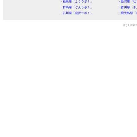
・福島県「ふくラボ！」
・新潟県「な
・群馬県「ぐんラボ！」
・香川県「さ
・石川県「金沢ラボ！」
・鹿児島県「
(C) HitBit