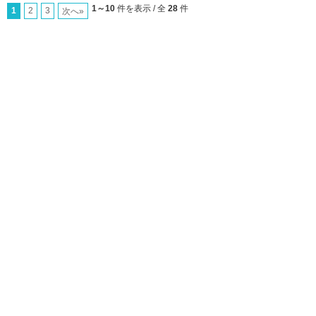
1～10
件を表示 / 全
28
件
1
2
3
次へ»