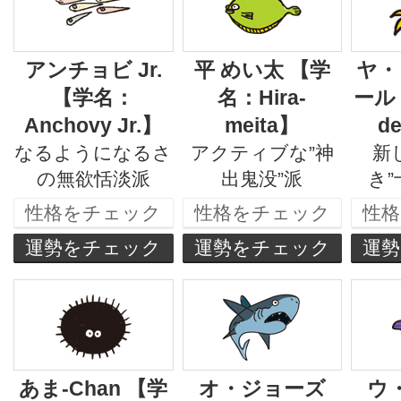
アンチョビ Jr.
平 めい太 【学
ヤ・
【学名：
名：Hira-
ール
Anchovy Jr.】
meita】
de
なるようになるさ
アクティブな”神
新
の無欲恬淡派
出鬼没”派
き”
性格をチェック
性格をチェック
性
運勢をチェック
運勢をチェック
運
あま-Chan 【学
オ・ジョーズ
ウ