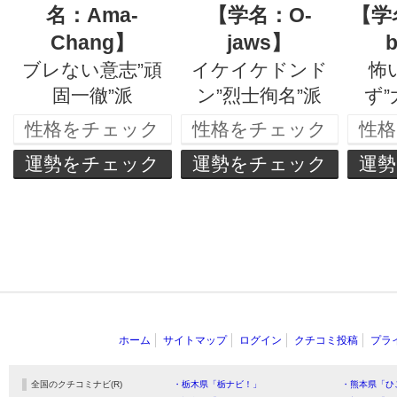
名：Ama-
【学名：O-
【学名
Chang】
jaws】
ブレない意志”頑
イケイケドンド
怖
固一徹”派
ン”烈士徇名”派
ず”
性格をチェック
性格をチェック
性
運勢をチェック
運勢をチェック
運
ホーム
サイトマップ
ログイン
クチコミ投稿
プラ
全国のクチコミナビ(R)
・栃木県「栃ナビ！」
・熊本県「ひ