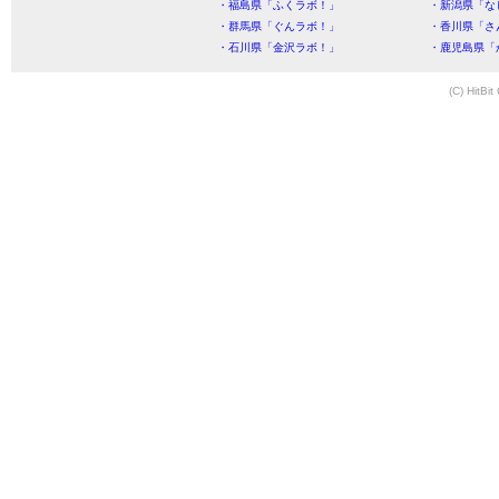
・福島県「ふくラボ！」
・新潟県「な
・群馬県「ぐんラボ！」
・香川県「さ
・石川県「金沢ラボ！」
・鹿児島県「
(C) HitBit