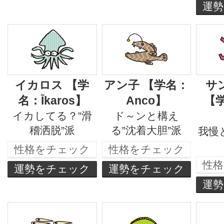
運
イカロス 【学
アン子 【学名：
サ
名：Īkaros】
Anco】
【学
イカしてる？”滑
ド～ンと構え
稽洒脱”派
る”沈着大胆”派
我慢
性格をチェック
性格をチェック
性
運勢をチェック
運勢をチェック
運