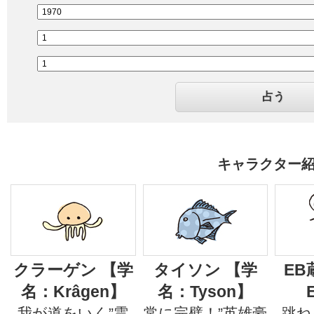
キャラクター
クラーゲン 【学
タイソン 【学
EB
名：Krâgen】
名：Tyson】
我が道をいく”雲
常に完璧！”英雄豪
跳ね