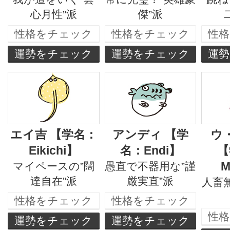
心月性”派
傑”派
性格をチェック
性格をチェック
性
運勢をチェック
運勢をチェック
運
エイ吉 【学名：
アンディ 【学
ウ
Eikichi】
名：Endi】
【
M
マイペースの”闊
愚直で不器用な”謹
達自在”派
厳実直”派
人畜
性格をチェック
性格をチェック
性
運勢をチェック
運勢をチェック