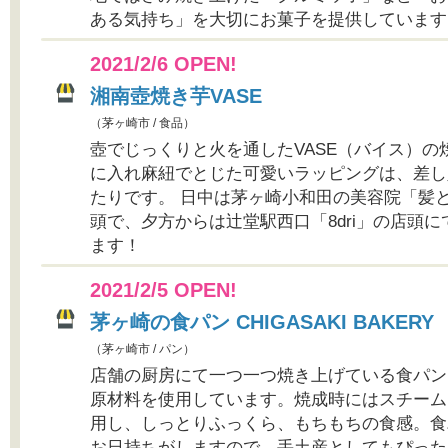
ある気持ち」を大切にお菓子を提供しています
2021/2/6 OPEN!
湘南壺焼き芋VASE
（茅ヶ崎市 / 食品）
壺でじっくりと火を通したVASE（バイス）
に入れ麻紐でとじた可愛いラッピングは、差し
たりです。 日中は茅ヶ崎小和田の美容院「髪
頭で、夕方からは辻堂駅西口「8dri」の店頭
ます！
2021/2/5 OPEN!
茅ヶ崎の食パン CHIGASAKI BAKERY
（茅ヶ崎市 / パン）
店舗の厨房にて一つ一つ焼き上げている食パン
原材料を使用しています。焼成時にはスチーム
用し、しっとりふっくら、もちもちの食感。食
お日持ちがしますので、手土産としてもぴった