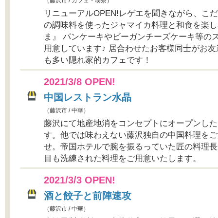
（藤沢市 / カフェ・喫茶）
リニューアルOPEN!レゲエを聞きながら、こ
の調味料を使ったジャマイカ料理と和食を楽し
ま』 パンケーキやビーガンチーズケーキ等の
用意しています♪ 居合わせたお客様同士がお
も多い隠れ家的カフェです！
2021/3/8 OPEN!
中国レストラン水晶
（藤沢市 / 中華）
藤沢にて地産地消をコンセプトにオープンした
す。他では味わえない藤沢独自の中国料理をご
せ。帝国ホテルで腕を振るっていた匠の料理長
目も洗練された料理をご用意いたします。
2021/3/3 OPEN!
酒と餃子と前陣速攻
（藤沢市 / 中華）