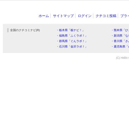
ホーム
サイトマップ
ログイン
クチコミ投稿
プラ
全国のクチコミナビ(R)
・栃木県「栃ナビ！」
・熊本県「ひ
・福島県「ふくラボ！」
・新潟県「な
・群馬県「ぐんラボ！」
・香川県「さ
・石川県「金沢ラボ！」
・鹿児島県「
(C) HitBit