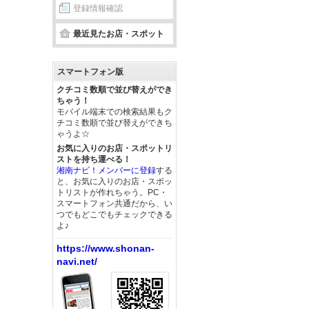
登録情報確認
最近見たお店・スポット
スマートフォン版
クチコミ数順で並び替えができ
ちゃう！
モバイル端末での検索結果もク
チコミ数順で並び替えができち
ゃうよ☆
お気に入りのお店・スポットリ
ストを持ち運べる！
湘南ナビ！メンバーに登録
する
と、お気に入りのお店・スポッ
トリストが作れちゃう。PC・
スマートフォン共通だから、い
つでもどこでもチェックできる
よ♪
https://www.shonan-
navi.net/