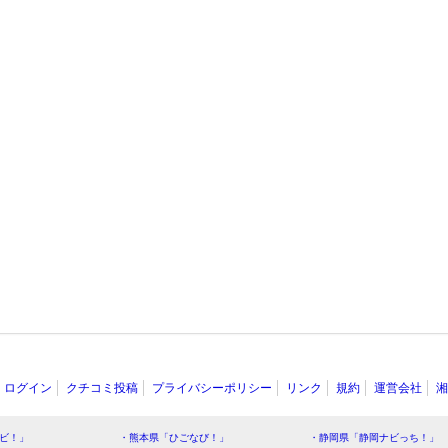
ログイン
クチコミ投稿
プライバシーポリシー
リンク
規約
運営会社
湘
ビ！」
・熊本県「ひごなび！」
・静岡県「静岡ナビっち！」