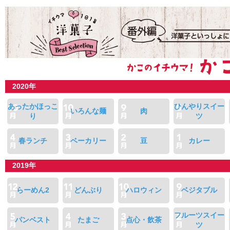
2020年
あったかほっこ
ひんやりスイー
いろんな麺
肉
り
ツ
春ランチ
ベーカリー
豆
カレー
2019年
らーめん2
どんぶり
ハロウィン
ベジタブル
フルーツスイー
パンベスト
たまご
点心・飲茶
ツ