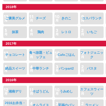
2018年
ご褒美グルメ
チーズ
きのこ
コスパランチ
抹茶
鶏肉
レトロ
いちご
2017年
食べ放題・ビュ
フォトジェニッ
チョコレート
Cafeごはん
ッフェ
ク
絶品スイーツ
中華ランチ
パンpart2
パスタ
2016年
カフェスウィー
湘南デリ
そばうどん
うみめし
ツ
2016お弁当・
オムライス
至福のパン
ラーメン