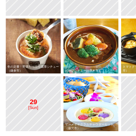
冬の定番！野菜たっぷり濃厚シチュー
トマトグ
（鎌倉市）
ビーフシチュー（厚木市）
市）
29
[Sun]
マーメイドクラムチャウダーセット
（藤沢市）