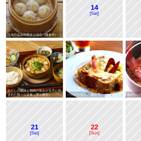
14
[Sat]
上海仕込みの手作り点心（鎌倉市）
おだしの風味と鶏肉の旨みが玉子に包
まれた熱々な定食（茅ヶ崎市）
パングラタン♪（藤沢市）
釜めし（
21
22
[Sat]
[Sun]