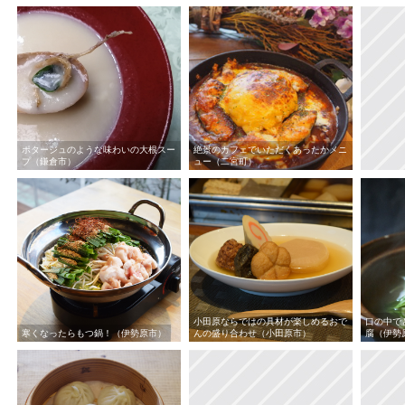
ポタージュのような味わいの大根スー
絶景のカフェでいただくあったかメニ
プ（鎌倉市）
ュー（二宮町）
小田原ならではの具材が楽しめるおで
口の中で
寒くなったらもつ鍋！（伊勢原市）
んの盛り合わせ（小田原市）
腐（伊勢