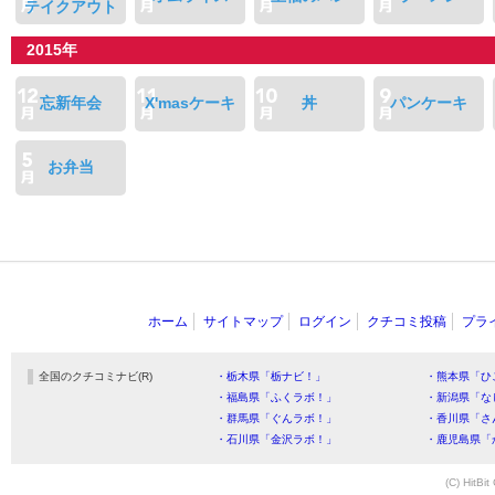
テイクアウト
2015年
忘新年会
X'masケーキ
丼
パンケーキ
お弁当
ホーム
サイトマップ
ログイン
クチコミ投稿
プラ
全国のクチコミナビ(R)
・栃木県「栃ナビ！」
・熊本県「ひ
・福島県「ふくラボ！」
・新潟県「な
・群馬県「ぐんラボ！」
・香川県「さ
・石川県「金沢ラボ！」
・鹿児島県「
(C) HitBit